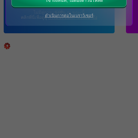
เข้าถึงทันที, ไม่ต้องดาวน์โหลด
ไม่มีคู่การแข่งขัน ณ ขณะนี้
ดำเนินการต่อในเบราว์เซอร์
คลิกที่นี่เพื่อดูคู่
การแข่งขันที่กำลังจะมาถึง
คาสิโนสด