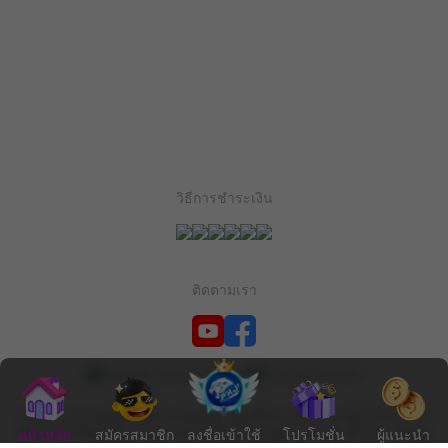
วิธีการชำระเงิน
ติดตามเรา
PXJ นำเสนอผลิตภัณฑ์เกมส์คุณภาพสูงที่หลากหลายแก่ผู้เล่นของเรา
ทีมช่วยเหลือลูกค้าของเราพร้อมให้บริการคุณตลอด 24 ชั่วโมง ข้อมูล
หน้าหลัก
สมัครสมาชิก
ลงชื่อเข้าใช้
โปรโมชั่น
ผู้แนะนำ